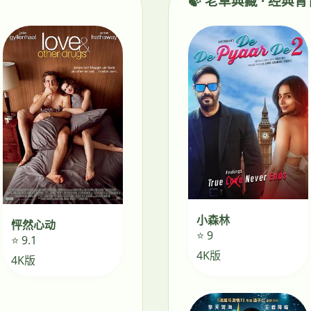
🍃 老草典藏 · 经典
小森林
怦然心动
⭐ 9
⭐ 9.1
4K版
4K版