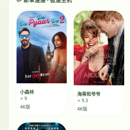
🌱 新草速递 · 极速生机
小森林
海蒂和爷爷
⭐ 9
⭐ 9.3
4K版
4K版