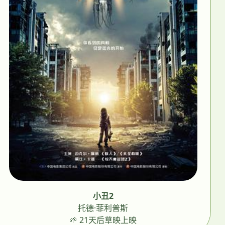
小丑2
托德·菲利普斯
🌱 21天后草映上映