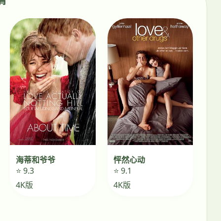
青青
海蒂和爷爷
怦然心动
⭐ 9.3
⭐ 9.1
4K版
4K版