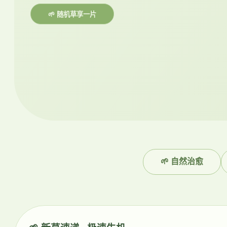
🌱 随机草享一片
🌱 自然治愈