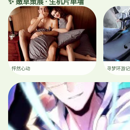
✨ 嫩草策展 · 生机片单墙
怦然心动
寻梦环游记