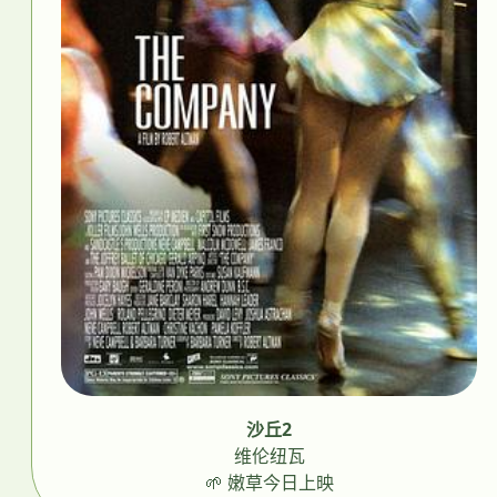
沙丘2
维伦纽瓦
🌱 嫩草今日上映