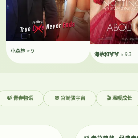
小森林
⭐ 9
海蒂和爷爷
⭐ 9.3
🍃 青春物语
🌸 宫崎骏宇宙
🎬 温暖成长