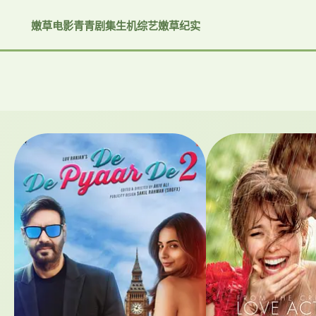
嫩草电影
青青剧集
生机综艺
嫩草纪实