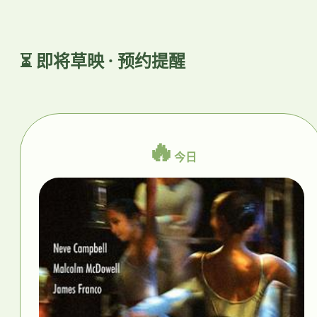
⏳ 即将草映 · 预约提醒
🔥
今日