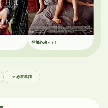
怦然心动
⭐ 9.1
✨ 必看草作